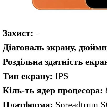
Захист:
-
Діагональ экрану, дюйм
Роздільна здатність екра
Тип екрану:
IPS
Кіль-ть ядер процесора:
Платформа:
Spreadtrum 