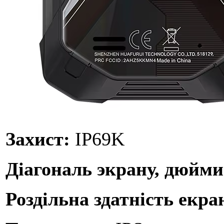
Захист:
IP69K
Діагональ экрану, дюйм
Роздільна здатність екра